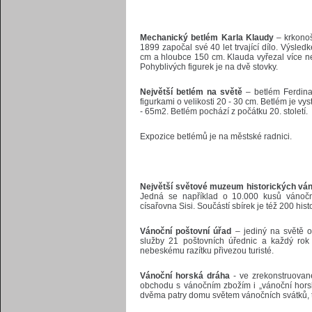
Mechanický betlém Karla Klaudy
– krkonoš
1899 započal své 40 let trvající dílo. Výsle
cm a hloubce 150 cm. Klauda vyřezal více n
Pohyblivých figurek je na dvě stovky.
Největší betlém na světě
– betlém Ferdina
figurkami o velikosti 20 - 30 cm. Betlém je v
- 65m2. Betlém pochází z počátku 20. století.
Expozice betlémů je na městské radnici.
Největší světové muzeum historických vá
Jedná se například o 10.000 kusů vánočn
císařovna Sisi. Součástí sbírek je též 200 his
Vánoční poštovní úřad
– jediný na světě o
služby 21 poštovních úřednic a každý rok 
nebeskému razítku přivezou turisté.
Vánoční horská dráha
- ve zrekonstruovan
obchodu s vánočním zbožím i „vánoční horsk
dvěma patry domu světem vánočních svátků, ta