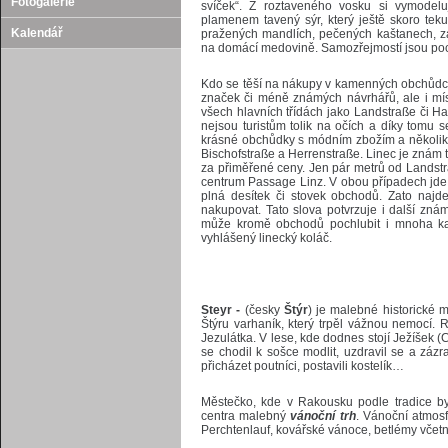
Fotogalerie
svíček“. Z roztaveného vosku si vymodeluj
plamenem tavený sýr, který ještě skoro tek
Kalendář
pražených mandlích, pečených kaštanech, 
na domácí medovině. Samozřejmostí jsou poch
Kdo se těší na nákupy v kamenných obchůdcí
značek či méně známých návrhářů, ale i mís
všech hlavních třídách jako Landstraße či Ha
nejsou turistům tolik na očích a díky tomu 
krásné obchůdky s módním zbožím a několik
Bischofstraße a Herrenstraße. Linec je znám
za přiměřené ceny. Jen pár metrů od Landstr
centrum Passage Linz. V obou případech jd
plná desítek či stovek obchodů. Zato najde
nakupovat. Tato slova potvrzuje i další zná
může kromě obchodů pochlubit i mnoha kav
vyhlášený linecký koláč.
Steyr -
(česky
Štýr
) je malebné historické m
Štýru varhaník, který trpěl vážnou nemocí.
Jezulátka. V lese, kde dodnes stojí Ježíšek (C
se chodil k sošce modlit, uzdravil se a zázra
přicházet poutníci, postavili kostelík…
Městečko, kde v Rakousku podle tradice byd
centra malebný
vánoční trh
. Vánoční atmosfé
Perchtenlauf, kovářské vánoce, betlémy včet