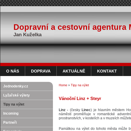
Dopravní a cestovní agentura 
Jan Kuželka
O NÁS
DOPRAVA
AKTUÁLNĚ
KONTAKT
Home
»
Tipy na výlet
Jednodenky.cz
Lyžařské výlety
Vánoční Linz + Steyr
Tipy na výlet
Linz -
(česky
Linec
) je hlavním městem Ho
Incoming
náměstí proměňuje v romantické adventn
prostranstvích, v kostelích a v muzeích můžete
Partneři
Památkou na výlet do tohoto města může být i