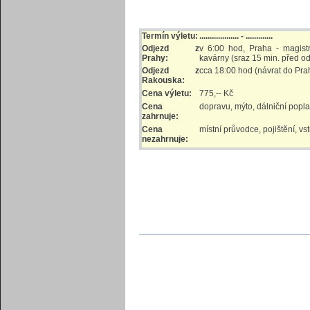
Termín výletu:
................... - .............
Odjezd z
v 6:00 hod, Praha - magist
Prahy:
kavárny (sraz 15 min. před o
Odjezd z
cca 18:00 hod (návrat do Pra
Rakouska:
Cena výletu:
775,-- Kč
Cena
dopravu, mýto, dálniční popl
zahrnuje:
Cena
místní průvodce, pojištění, vst
nezahrnuje: